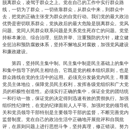
脱离群众，凌驾于群众之上。党在自己的工作中实行群众路
线，一切为了群众，一切依靠群众，从群众中来，到群众中
去，把党的正确主张变为群众的自觉行动。我们党的最大政治
优势是密切联系群众，党执政后的最大危险是脱离群众。党风
问题、党同人民群众联系问题是关系党生死存亡的问题。党坚
持标本兼治、综合治理、惩防并举、注重预防的方针，建立健
全惩治和预防腐败体系，坚持不懈地反对腐败，加强党风建设
和廉政建设。
第四，坚持民主集中制。民主集中制是民主基础上的集中
和集中指导下的民主相结合。它既是党的根本组织原则，也是
群众路线在党的生活中的运用。必须充分发扬党内民主，尊重
党员主体地位，保障党员民主权利，发挥各级党组织和广大党
员的积极性创造性。必须实行正确的集中，保证全党的团结统
一和行动一致，保证党的决定得到迅速有效的贯彻执行。加强
组织性纪律性，在党的纪律面前人人平等。加强对党的领导机
关和党员领导干部特别是主要领导干部的监督，不断完善党内
监督制度。党在自己的政治生活中正确地开展批评和自我批
评，在原则问题上进行思想斗争，坚持真理，修正错误。努力