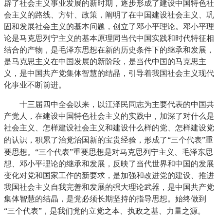
辟了社会主义事业发展的新时期，逐步形成了建设中国特色社
会主义的路线、方针、政策，阐明了在中国建设社会主义、巩
固和发展社会主义的基本问题，创立了邓小平理论。邓小平理
论是马克思列宁主义的基本原理同当代中国实践和时代特征相
结合的产物，是毛泽东思想在新的历史条件下的继承和发展，
是马克思主义在中国发展的新阶段，是当代中国的马克思主
义，是中国共产党集体智慧的结晶，引导着我国社会主义现代
化事业不断前进。
十三届四中全会以来，以江泽民同志为主要代表的中国共
产党人，在建设中国特色社会主义的实践中，加深了对什么是
社会主义、怎样建设社会主义和建设什么样的党、怎样建设党
“
”
的认识，积累了治党治国新的宝贵经验，形成了
三个代表
重
“
”
要思想。
三个代表
重要思想是对马克思列宁主义、毛泽东思
想、邓小平理论的继承和发展，反映了当代世界和中国的发展
变化对党和国家工作的新要求，是加强和改进党的建设、推进
我国社会主义自我完善和发展的强大理论武器，是中国共产党
集体智慧的结晶，是党必须长期坚持的指导思想。始终做到
“
”
三个代表
，是我们党的立党之本、执政之基、力量之源。