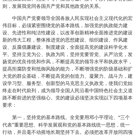
则，发展我党同各国共产党和其他政党的关系。
中国共产党要领导全国各族人民实现社会主义现代化的宏
伟目标，必须紧密围绕党的基本路线，加强党的执政能力建
设、先进性和纯洁性建设，以改革创新精神全面推进党的建设
新的伟大工程，整体推进党的思想建设、组织建设、作风建
设、反腐倡廉建设、制度建设，全面提高党的建设科学化水
平。坚持立党为公、执政为民，坚持党要管党、从严治党，发
扬党的优良传统和作风，不断提高党的领导水平和执政水平，
提高拒腐防变和抵御风险的能力，不断增强党的阶级基础和扩
大党的群众基础，不断提高党的创造力、凝聚力、战斗力，建
设学习型、服务型、创新型的马克思主义执政党，使我们党始
终走在时代前列，成为领导全国人民沿着中国特色社会主义道
路不断前进的坚强核心。党的建设必须坚决实现以下四项基本
要求：
“
第一，坚持党的基本路线。全党要用邓小平理论、
三个
”
代表
重要思想、科学发展观和党的基本路线统一思想，统一
行动，并且毫不动摇地长期坚持下去。必须把改革开放同四项