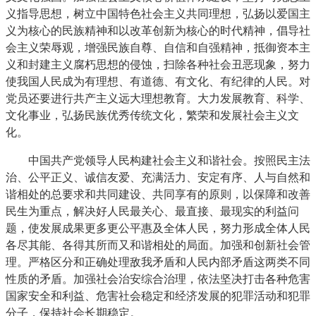
义指导思想，树立中国特色社会主义共同理想，弘扬以爱国主
义为核心的民族精神和以改革创新为核心的时代精神，倡导社
会主义荣辱观，增强民族自尊、自信和自强精神，抵御资本主
义和封建主义腐朽思想的侵蚀，扫除各种社会丑恶现象，努力
使我国人民成为有理想、有道德、有文化、有纪律的人民。对
党员还要进行共产主义远大理想教育。大力发展教育、科学、
文化事业，弘扬民族优秀传统文化，繁荣和发展社会主义文
化。
中国共产党领导人民构建社会主义和谐社会。按照民主法
治、公平正义、诚信友爱、充满活力、安定有序、人与自然和
谐相处的总要求和共同建设、共同享有的原则，以保障和改善
民生为重点，解决好人民最关心、最直接、最现实的利益问
题，使发展成果更多更公平惠及全体人民，努力形成全体人民
各尽其能、各得其所而又和谐相处的局面。加强和创新社会管
理。严格区分和正确处理敌我矛盾和人民内部矛盾这两类不同
性质的矛盾。加强社会治安综合治理，依法坚决打击各种危害
国家安全和利益、危害社会稳定和经济发展的犯罪活动和犯罪
分子，保持社会长期稳定。