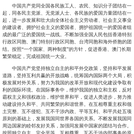
中国共产党同全国各民族工人、农民、知识分子团结在一
起，同各民主党派、无党派人士、各民族的爱国力量团结在一
起，进一步发展和壮大由全体社会主义劳动者、社会主义事业
的建设者、拥护社会主义的爱国者、拥护祖国统一的爱国者组
成的最广泛的爱国统一战线。不断加强全国人民包括香港特别
行政区同胞、澳门特别行政区同胞、台湾同胞和海外侨胞的团
“
”
结。按照
一个国家、两种制度
的方针，促进香港、澳门长期
繁荣稳定，完成祖国统一大业。
中国共产党坚持独立自主的和平外交政策，坚持和平发展
道路，坚持互利共赢的开放战略，统筹国内国际两个大局，积
极发展对外关系，努力为我国的改革开放和现代化建设争取有
利的国际环境。在国际事务中，维护我国的独立和主权，反对
霸权主义和强权政治，维护世界和平，促进人类进步，努力推
动建设持久和平、共同繁荣的和谐世界。在互相尊重主权和领
土完整、互不侵犯、互不干涉内政、平等互利、和平共处五项
原则的基础上，发展我国同世界各国的关系。不断发展我国同
周边国家的睦邻友好关系，加强同发展中国家的团结与合作。
按照独立自主、完全平等、互相尊重、互不干涉内部事务的原