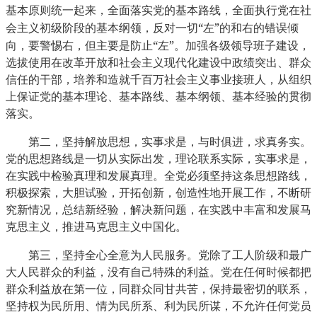
基本原则统一起来，全面落实党的基本路线，全面执行党在社
“
”
会主义初级阶段的基本纲领，反对一切
左
的和右的错误倾
“
”
向，要警惕右，但主要是防止
左
。加强各级领导班子建设，
选拔使用在改革开放和社会主义现代化建设中政绩突出、群众
信任的干部，培养和造就千百万社会主义事业接班人，从组织
上保证党的基本理论、基本路线、基本纲领、基本经验的贯彻
落实。
第二，坚持解放思想，实事求是，与时俱进，求真务实。
党的思想路线是一切从实际出发，理论联系实际，实事求是，
在实践中检验真理和发展真理。全党必须坚持这条思想路线，
积极探索，大胆试验，开拓创新，创造性地开展工作，不断研
究新情况，总结新经验，解决新问题，在实践中丰富和发展马
克思主义，推进马克思主义中国化。
第三，坚持全心全意为人民服务。党除了工人阶级和最广
大人民群众的利益，没有自己特殊的利益。党在任何时候都把
群众利益放在第一位，同群众同甘共苦，保持最密切的联系，
坚持权为民所用、情为民所系、利为民所谋，不允许任何党员