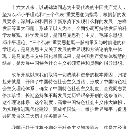
十六大以来，以胡锦涛同志为主要代表的中国共产党人，
“
”
坚持以邓小平理论和
三个代表
重要思想为指导，根据新的发
展要求，深刻认识和回答了新形势下实现什么样的发展、怎样
发展等重大问题，形成了以人为本、全面协调可持续发展的科
学发展观。科学发展观，是同马克思列宁主义、毛泽东思想、
“
”
邓小平理论、
三个代表
重要思想既一脉相承又与时俱进的科
学理论，是马克思主义关于发展的世界观和方法论的集中体
现，是马克思主义中国化最新成果，是中国共产党集体智慧的
结晶，是发展中国特色社会主义必须坚持和贯彻的指导思想。
改革开放以来我们取得一切成绩和进步的根本原因，归结
起来就是：开辟了中国特色社会主义道路，形成了中国特色社
会主义理论体系，确立了中国特色社会主义制度。全党同志要
倍加珍惜、长期坚持和不断发展党历经艰辛开创的这条道路、
这个理论体系、这个制度，高举中国特色社会主义伟大旗帜，
为实现推进现代化建设、完成祖国统一、维护世界和平与促进
共同发展这三大历史任务而奋斗。
我国正处于并将长期处于社会主义初级阶段。这是在经济