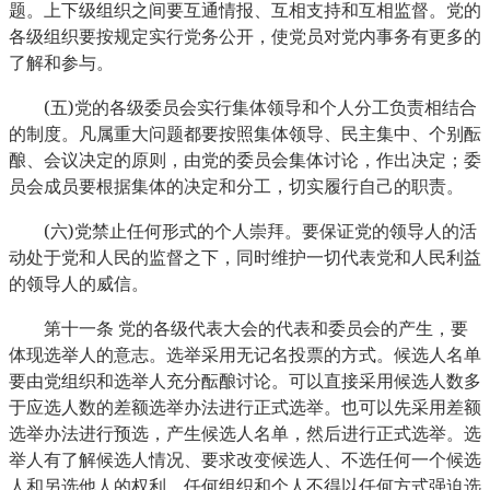
题。上下级组织之间要互通情报、互相支持和互相监督。党的
各级组织要按规定实行党务公开，使党员对党内事务有更多的
了解和参与。
(
)
五
党的各级委员会实行集体领导和个人分工负责相结合
的制度。凡属重大问题都要按照集体领导、民主集中、个别酝
酿、会议决定的原则，由党的委员会集体讨论，作出决定；委
员会成员要根据集体的决定和分工，切实履行自己的职责。
(
)
六
党禁止任何形式的个人崇拜。要保证党的领导人的活
动处于党和人民的监督之下，同时维护一切代表党和人民利益
的领导人的威信。
第十一条
党的各级代表大会的代表和委员会的产生，要
体现选举人的意志。选举采用无记名投票的方式。候选人名单
要由党组织和选举人充分酝酿讨论。可以直接采用候选人数多
于应选人数的差额选举办法进行正式选举。也可以先采用差额
选举办法进行预选，产生候选人名单，然后进行正式选举。选
举人有了解候选人情况、要求改变候选人、不选任何一个候选
人和另选他人的权利。任何组织和个人不得以任何方式强迫选