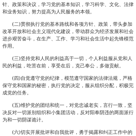
针、政策和决议，学习党的基本知识，学习科学、文化、法律
和业务知识，努力提高为人民服务的本领。
(
)
二
贯彻执行党的基本路线和各项方针、政策，带头参加
改革开放和社会主义现代化建设，带动群众为经济发展和社会
进步艰苦奋斗，在生产、工作、学习和社会生活中起先锋模范
作用。
(
)
三
坚持党和人民的利益高于一切，个人利益服从党和人
民的利益，吃苦在前，享受在后，克己奉公，多做贡献。
(
)
四
自觉遵守党的纪律，模范遵守国家的法律法规，严格
保守党和国家的秘密，执行党的决定，服从组织分配，积极完
成党的任务。
(
)
五
维护党的团结和统一，对党忠诚老实，言行一致，坚
决反对一切派别组织和小集团活动，反对阳奉阴违的两面派行
为和一切阴谋诡计。
(
)
六
切实开展批评和自我批评，勇于揭露和纠正工作中的