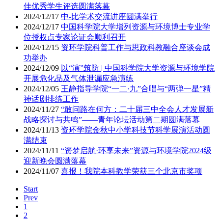
佳优秀学生评选圆满落幕
2024/12/17
中-比学术交流讲座圆满举行
2024/12/17
中国科学院大学增列资源与环境博士专业学
位授权点专家论证会顺利召开
2024/12/15
资环学院科普工作与思政科教融合座谈会成
功举办
2024/12/09
以“演”筑防 | 中国科学院大学资源与环境学院
开展危化品及气体泄漏应急演练
2024/12/05
王静指导学院“一二·九”合唱与“两弹一星”精
神话剧排练工作
2024/11/27
“敢问路在何方：二十届三中全会人才发展新
战略探讨与共鸣”——青年论坛活动第二期圆满落幕
2024/11/13
资环学院金秋中小学科技节科学展演活动圆
满结束
2024/11/11
“资梦启航·环享未来”资源与环境学院2024级
迎新晚会圆满落幕
2024/11/07
喜报！我院本科教学荣获三个北京市奖项
Start
Prev
1
2