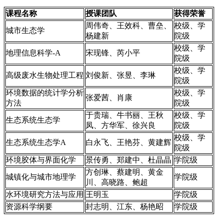
课程名称
授课团队
获得荣誉
周伟奇、王效科、曹垒、
校级、学
城市生态学
杨建新
院级
校级、学
地理信息科学-A
宋现锋、芮小平
院级
校级、学
高级废水生物处理工程
刘俊新、张昱、李琳
院级
环境数据的统计学分析
校级、学
张爱茜、肖康
方法
院级
于贵瑞、牛书丽、王秋
校级、学
生态系统生态学
凤、方华军、徐兴良
院级
校级、学
生态系统生态学A
白永飞、王艳芬、黄建辉
院级
环境胶体与界面化学
景传勇、郑建中、杜晶晶
学院级
方创琳、蔡建明、黄金
城镇化与城市地理学
学院级
川、高晓路、鲍超
水环境研究方法与应用
王明玉
学院级
资源科学纲要
封志明、江东、杨艳昭
学院级