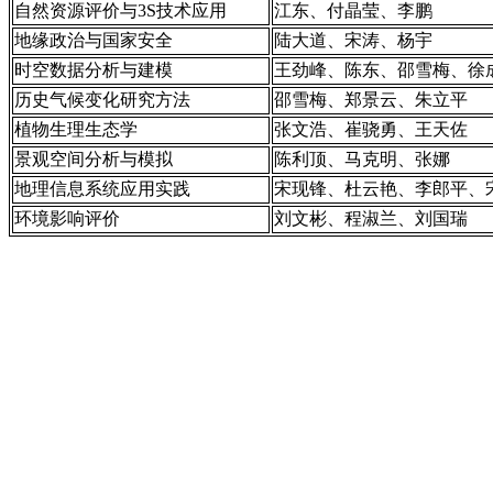
自然资源评价与3S技术应用
江东、付晶莹、李鹏
地缘政治与国家安全
陆大道、宋涛、杨宇
时空数据分析与建模
王劲峰、陈东、邵雪梅、徐
历史气候变化研究方法
邵雪梅、郑景云、朱立平
植物生理生态学
张文浩、崔骁勇、王天佐
景观空间分析与模拟
陈利顶、马克明、张娜
地理信息系统应用实践
宋现锋、杜云艳、李郎平、
环境影响评价
刘文彬、程淑兰、刘国瑞