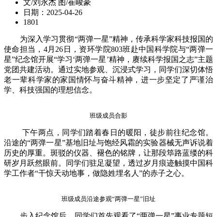
文/刘永杰 图/崔峻豪
日期：2025-04-26
1801
为深入学习贯彻“两弹一星”精神，传承科学家科技报国的
使命担当，4月26日，资环学院803班赴中国科学院与“两弹一
星”纪念馆开展“学习‘两弹一星’精神，赓续科学报国之志”主题
党团共建活动。通过实地参观、沉浸式学习，同学们深切体悟
老一辈科学家的家国情怀与奋斗精神，进一步坚定了严谨治
学、科技强国的理想信念。
班级成员合影
下午两点，同学们踏着春日的暖阳，徒步前往纪念馆。
沿途的“两弹一星”基地旧址与饱经风霜的实验器械无声诉说着
历史的厚重。斑驳的仪器、褪色的铭牌，让那段筚路蓝缕的科
研岁月跃然眼前。同学们驻足凝望，透过岁月痕迹触摸中国科
学工作者“干惊天动地事，做隐姓埋名人”的赤子之心。
班级成员沿途参观“两弹一星”旧址
步入纪念馆后，同学们首先观看了“两弹一星”事业专题短