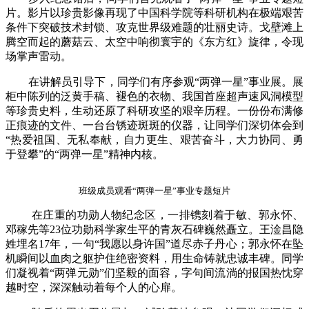
片。影片以珍贵影像再现了中国科学院等科研机构在极端艰苦
条件下突破技术封锁、攻克世界级难题的壮丽史诗。戈壁滩上
腾空而起的蘑菇云、太空中响彻寰宇的《东方红》旋律，令现
场掌声雷动。
在讲解员引导下，同学们有序参观“两弹一星”事业展。展
柜中陈列的泛黄手稿、褪色的衣物、我国首座超声速风洞模型
等珍贵史料，生动还原了科研攻坚的艰辛历程。一份份布满修
正痕迹的文件、一台台锈迹斑斑的仪器，让同学们深切体会到
“热爱祖国、无私奉献，自力更生、艰苦奋斗，大力协同、勇
于登攀”的“两弹一星”精神内核。
班级成员观看“两弹一星”事业专题短片
在庄重的功勋人物纪念区，一排镌刻着于敏、郭永怀、
邓稼先等23位功勋科学家生平的青灰石碑巍然矗立。王淦昌隐
姓埋名17年，一句“我愿以身许国”道尽赤子丹心；郭永怀在坠
机瞬间以血肉之躯护住绝密资料，用生命铸就忠诚丰碑。同学
们凝视着“两弹元勋”们坚毅的面容，字句间流淌的报国热忱穿
越时空，深深触动着每个人的心扉。