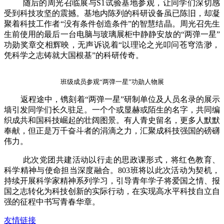
随后的周光召临展与S1试验基地参观，让同学们深切感
受到科技攻坚的震撼。基地内陈列的科研设备虽已陈旧，却凝
聚着科技工作者“没有条件创造条件”的智慧结晶。周光召先生
生前使用的最后一台电脑与玻璃展柜中静静安放的“两弹一星”
功勋奖章交相辉映，无声诉说着“以理论之光叩问苍穹浩渺，
凭科学之志铸就大国根基”的科研传奇。
班级成员参观“两弹一星”功勋人物展
返程途中，镌刻着“两弹一星”研制单位及人员名录的展示
墙引发同学们长久驻足。一个个或显赫或陌生的名字，共同编
织成共和国科技崛起的壮阔图景。有人青史留名，更多人默默
奉献，但正是万千奋斗者的涓滴之力，汇聚成科技强国的磅礴
伟力。
此次党团共建活动以行走的思政课形式，将红色教育、
科学精神与使命担当深度融合。803班将以此次活动为契机，
持续开展科学家精神系列学习，引导青年学子将爱国之情、报
国之志转化为科技创新的实际行动，在实现高水平科技自立自
强的征程中书写青春华章。
友情链接