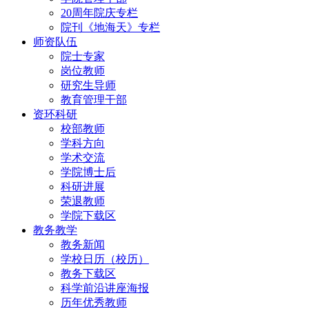
20周年院庆专栏
院刊《地海天》专栏
师资队伍
院士专家
岗位教师
研究生导师
教育管理干部
资环科研
校部教师
学科方向
学术交流
学院博士后
科研进展
荣退教师
学院下载区
教务教学
教务新闻
学校日历（校历）
教务下载区
科学前沿讲座海报
历年优秀教师