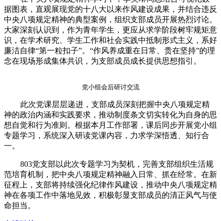
据图表，直观展现党的十八大以来作风建设成果，并结合违反
中央八项规定精神的典型案例，组织支部成员开展热烈讨论。
大家深刻认识到，作为青年学生，更应从求学阶段树牢规矩意
识，在学术研究、学生工作和社会实践中抵制形式主义，系好
廉洁自律“第一粒扣子”。“作风养成重在日常、贵在坚持”的理
念在现场形成集体共识，为支部成员成长提供思想指引。
党小组会后研讨交流
此次党课层层递进，支部成员深刻把握中央八项规定精
神的政治内涵和实践要求，推动制度条文切实转化为自身的思
想自觉和行为准则。根据本月工作部署，课后同步开展党小组
专题学习，系统深入研读党课内容，力求学深悟透、知行合
一。
803党支部以此次专题学习为契机，完善支部组织生活规
范培育机制，把中央八项规定精神融入日常、抓在经常。在新
征程上，支部将持续强化纪律作风建设，推动中央八项规定精
神在各项工作中落地见效，积极彰显支部成员的清正风气与使
命担当。