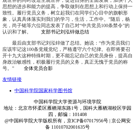
观世界的同时改造主观世界，促进自身的全面发展，加快个人
思想的进步和能力的提高，争取做到在思想上和行动上保持一
致性。履行党员义务，树立起我们在同学们心目中的旗帜形
象，认真具体落实到我们的学习，生活，工作中。”随后，杨
光，尚子铭等六位同志发表了自己对
“中共党员100条禁令”的
认识和了解。
支部书记刘泓锌做总结
最后由支部书记刘泓锌做了总结。她说：“作为党员我们
应该牢记这100条党规党纪，严格遵守六个纪律。在即将要召
开十九大这种特殊时期，更不能忘记自己的党员身份，提高自
身政治敏感性，积极履行党员的义务，真正无愧于党员的称
号。”
全体党员合影
友情链接
中国科学院国家科学图书馆
中国科学院大学资源与环境学院
地址：北京市怀柔区雁栖湖东路1号，国科大雁栖湖校区学园
四，邮编：101408
@中国科学院大学版权所有，京ICP备07017956号 | 京公网安
备 11010702001635号