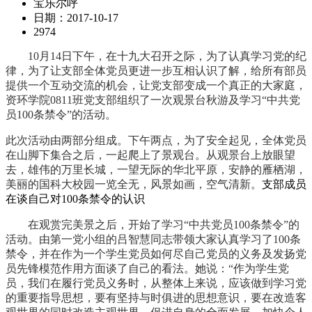
宝乐尔呼
日期：2017-10-17
2974
10
月14日下午，在十九大召开之际，为了认真学习党的纪
律，为了让支部全体党员更进一步互相认识了解，给所有部员
提供一个互动交流的机会，让党支部变成一个真正的大家庭，
资环学院0811班党支部组织了一次观景台秋游及学习“中共党
员100条禁令”的活动。
此次活动由两部分组成。下午两点，为了安全起见，全体党员
在山脚下集合之后，一起爬上了景观台。从观景台上放眼望
去，雄伟的万里长城，一望无际的华北平原，安静的雁栖湖，
美丽的国科大校园一览全无，风景如画，空气清新。
支部成员
在谈自己对100条禁令的认识
在观赏完美景之后，开始了学习“中共党员100条禁令”的
活动。由第一党小组的吕智慧同志带领大家认真学习了100条
禁令，并在作为一个学生党员如何尽自己党员的义务及发扬党
员先锋模范作用方面谈了自己的看法。她说：“
作为学生党
员，
我们在履行党员义务时，从整体上来说，应该做到学习党
的重要指导思想，要有坚持与时俱进的思想意识，要在改造客