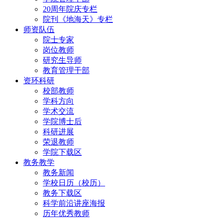
20周年院庆专栏
院刊《地海天》专栏
师资队伍
院士专家
岗位教师
研究生导师
教育管理干部
资环科研
校部教师
学科方向
学术交流
学院博士后
科研进展
荣退教师
学院下载区
教务教学
教务新闻
学校日历（校历）
教务下载区
科学前沿讲座海报
历年优秀教师