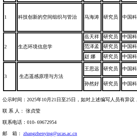
1
科技创新的空间组织与管治
马海涛
研究员
中国科
岳天祥
研究员
中国科
范泽孟
研究员
中国科
2
生态环境信息学
赵 娜
研究员
中国科
王思远
研究员
中国科
3
生态遥感原理与方法
孙然好
研究员
中国科
公示时间：2025年10月21日至25日，如对上述编写人员有
联 系 人： 张贞莹
联系电话：010- 69672954
邮 箱：
zhangzhenying@ucas.ac.cn