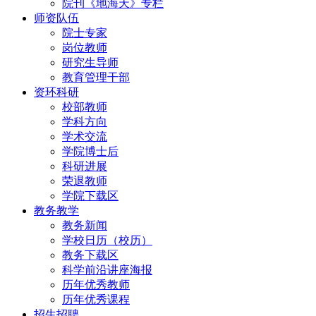
院刊《地海天》专栏
师资队伍
院士专家
岗位教师
研究生导师
教育管理干部
资环科研
校部教师
学科方向
学术交流
学院博士后
科研进展
荣退教师
学院下载区
教务教学
教务新闻
学校日历（校历）
教务下载区
科学前沿讲座海报
历年优秀教师
历年优秀课程
招生招聘