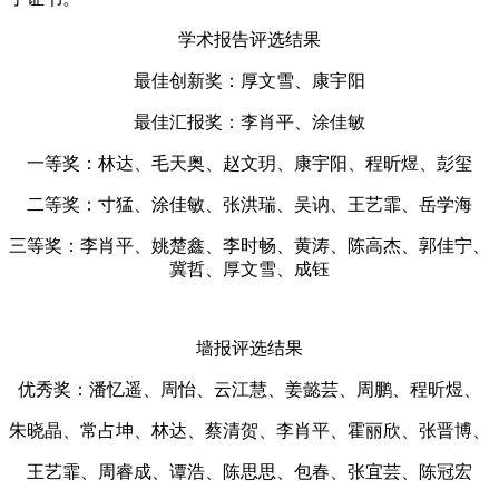
学术报告评选结果
最佳创新奖：厚文雪、康宇阳
最佳汇报奖：李肖平、涂佳敏
一等奖：林达、毛天奥、赵文玥、康宇阳、程昕煜、彭玺
二等奖：寸猛、涂佳敏、张洪瑞、吴讷、王艺霏、岳学海
三等奖：李肖平、姚楚鑫、李时畅、黄涛、陈高杰、郭佳宁、
冀哲、厚文雪、成钰
墙报评选结果
优秀奖：潘忆遥、周怡、云江慧、姜懿芸、周鹏、程昕煜、
朱晓晶、
常占坤、林达、蔡清贺、
李肖平、霍丽欣、张晋博、
王艺霏、
周睿成、谭浩、陈思思、包春、张宜芸、陈冠宏