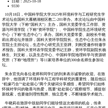
日期：2025-10-18
9330
10月18日，中国科学院大学2025年环境科学与工程研究生学
术论坛在国科大雁栖湖校区教二-201举办。本次论坛由中国科
学院大学（下称“国科大”）主办，国科大党委学生工作部、资
源与环境学院（下称“资环学院”）、中国科学院生态环境研究
中心（下称“生态中心”）承办。国科大党委常委、副校长牛晓
莉出席论坛并致辞，国科大资环学院院长、生态中心主任朱永
官院士主持论坛，生态中心研究员王亚韡、刘刚受邀作特邀学
术报告。国科大资环农学院党委书记王静，资环学院副院长杨
林生、刘文彬，以及生态中心、中国科学院地理科学与资源研
究所（下称“地理所”）等11家培养单位的300余名师生参加论
坛。
朱永官先向各位老师和同学们的到来表示诚挚的欢迎。在致
辞中，他强调了环境科学与工程学科研究的重要性，随后他以
“机缘巧合”“处处留心”两个关键词分享感悟，希望同学们始终
怀揣对学问的敬畏与热爱，既要“处处留心”观察细节、捕捉创
新线索，也要做到理性甄辨、独立思考，不断锤炼学术能力。
牛晓莉在致辞中鼓励同学们能珍惜这次难得的机会，传承