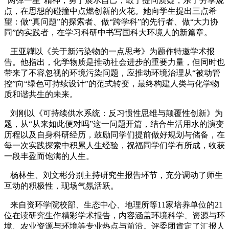
“两弹一星”精神，勇于展示自己，敢于提问质疑，乐于分享观
点，在思想的碰撞中点燃创新的火花。她向学生提出三点希
望：做“真问题”的探索者、做“跨学科”的先行者、做“大力协
同”的实践者，在学习科研中书写国科大环境人的新篇章。
王亚韡以《关于新污染物的一点思考》为题作特邀学术报
告。他指出，化学物质是推动社会进步的重要力量，但同时也
带来了不容忽视的环境污染问题，应推动环境治理从“被动管
控”向“绿色可持续设计”的范式转变，最终构建人类与化学物
质和谐共生的未来。
刘刚以《可持续供水系统：反习惯性思维与颠覆性创新》为
题，从“从来如此便对吗”这一问题开篇，结合生活用水的演变
历程以及自身科研经历，鼓励同学们提前做好规划与储备，在
每一次实践探索中积累人生经验，祝福同学们学有所成，收获
一段丰盈而饱满的人生。
杨林生、刘文彬分别主持研究生报告环节，充分调动了师生
互动的积极性，现场气氛活跃。
来自资环学院校部、生态中心、地理所等11家培养单位的21
位在读研究生作精彩学术报告，内容涵盖环境科学、资源与环
境、农业资源与环境等专业热点与前沿。评委团肯定了汇报人